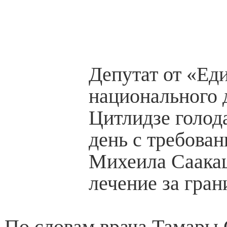
Депутат от «Ед
национального
Цитлидзе голод
день с требова
Михеила Саака
лечение за гран
По словам врача Тамары 