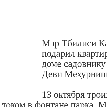
Мэр Тбилиси Ка
подарил кварти
доме садовнику
Деви Мехурниш
13 октября трои
током в фонтане парка. 