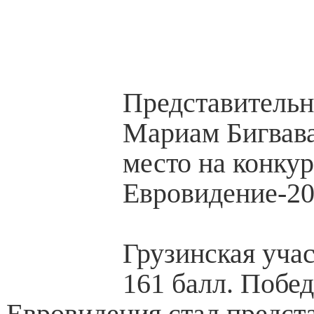
Представительн
Мариам Бигвава
место на конку
Евровидение-20
Грузинская уча
161 балл. Побе
Евровидения стал предст