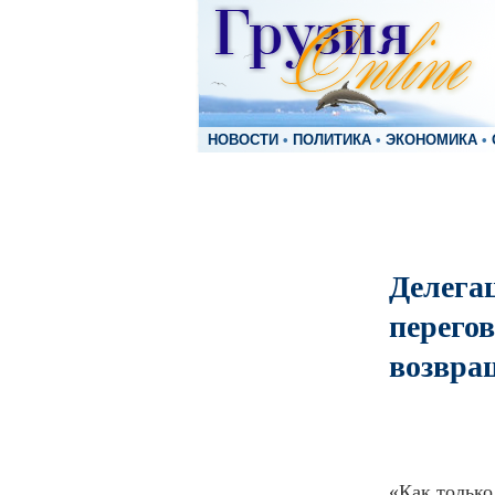
НОВОСТИ
•
ПОЛИТИКА
•
ЭКОНОМИКА
•
Делега
перегов
возвра
«Как только