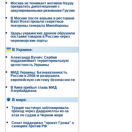
Москва не понимает мотивов Науру
прекратить дипотношения с
оккупированными режимами Грузии
В Москве после взрыва в ресторане
Balzi Rossi прошли секретные
похороны генерала Минобороны
Удары украинских дронов обрушили
поставки товаров в Россию через
черноморские порты
В Украине
:
Александр Вучич: Сербия
поддерживает территориальную
целостность Украины
МИД Украины: Безнаказанность
России в 2008-м разрушила
европейскую систему безопасности
В Киев прибыл глава МИД
Азербайджана
В мире
:
Турция частично заблокировала
проход через Дарданеллы из-за
атак по судам в Черном море
Сенат поддержал "проект Грэма" о
санкциях против РФ