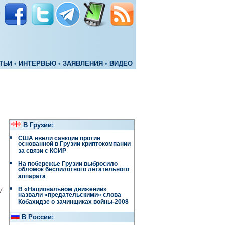
ТЬИ
•
ИНТЕРВЬЮ
•
ЗАЯВЛЕНИЯ
•
ВИДЕО
В Грузии
:
США ввели санкции против
основанной в Грузии криптокомпании
за связи с КСИР
На побережье Грузии выбросило
обломок беспилотного летательного
аппарата
В «Национальном движении»
7
назвали «предательскими» слова
Кобахидзе о зачинщиках войны-2008
В России
: