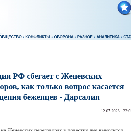
ОБЩЕСТВО
•
КОНФЛИКТЫ
•
ОБОРОНА
•
РАЗНОЕ
•
АНАЛИТИКА
•
СТА
ция РФ сбегает с Женевских
оров, как только вопрос касается
щения беженцев - Дарсалия
12.07.2023 22:0
 на Женевских переговорах в повестку дня выносится