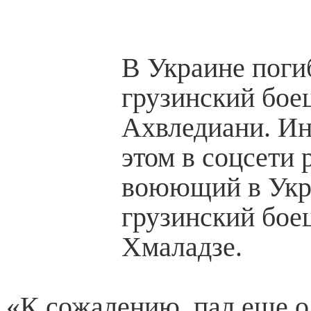
В Украине поги
грузинский бое
Ахвледиани. И
этом в соцсети 
воюющий в Укр
грузинский бое
Хмаладзе.
«К сожалению, пал еще о