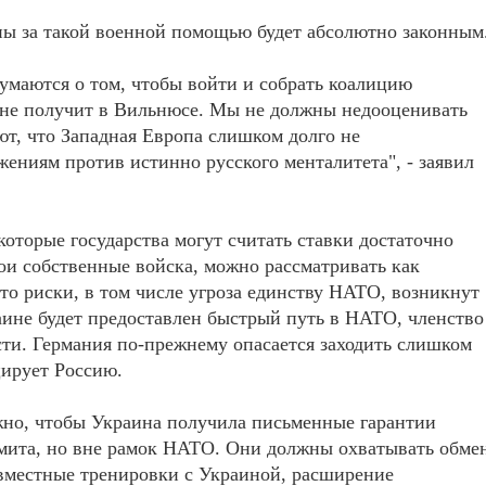
ны за такой военной помощью будет абсолютно законным
думаются о том, чтобы войти и собрать коалицию
 не получит в Вильнюсе. Мы не должны недооценивать
ют, что Западная Европа слишком долго не
ениям против истинно русского менталитета", - заявил
которые государства могут считать ставки достаточно
ои собственные войска, можно рассматривать как
то риски, в том числе угроза единству НАТО, возникнут
раине будет предоставлен быстрый путь в НАТО, членство
ти. Германия по-прежнему опасается заходить слишком
цирует Россию.
ажно, чтобы Украина получила письменные гарантии
ммита, но вне рамок НАТО. Они должны охватывать обме
вместные тренировки с Украиной, расширение