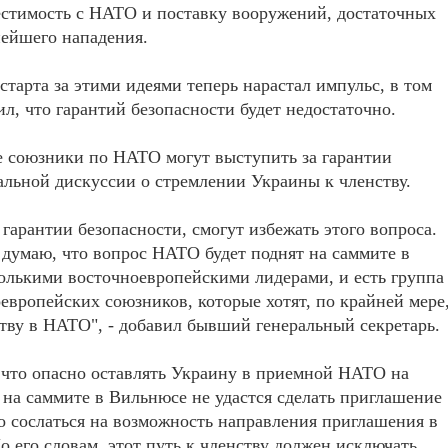
естимость с НАТО и поставку вооружений, достаточных
нейшего нападения.
старта за этими идеями теперь нарастал импульс, в том
л, что гарантий безопасности будет недостаточно.
ые союзники по НАТО могут выступить за гарантии
альной дискуссии о стремлении Украины к членству.
 гарантии безопасности, смогут избежать этого вопроса.
 думаю, что вопрос НАТО будет поднят на саммите в
колькими восточноевропейскими лидерами, и есть группа
европейских союзников, которые хотят, по крайней мере
ству в НАТО", - добавил бывший генеральный секретарь.
, что опасно оставлять Украину в приемной НАТО на
 на саммите в Вильнюсе не удастся сделать приглашение
 сослаться на возможность направления приглашения в
 его словам, этот путь к членству должен исключать