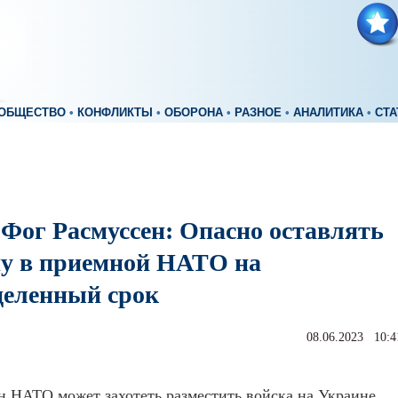
ОБЩЕСТВО
•
КОНФЛИКТЫ
•
ОБОРОНА
•
РАЗНОЕ
•
АНАЛИТИКА
•
СТА
 Фог Расмуссен: Опасно оставлять
у в приемной НАТО на
деленный срок
08.06.2023 10:4
н НАТО может захотеть разместить войска на Украине,