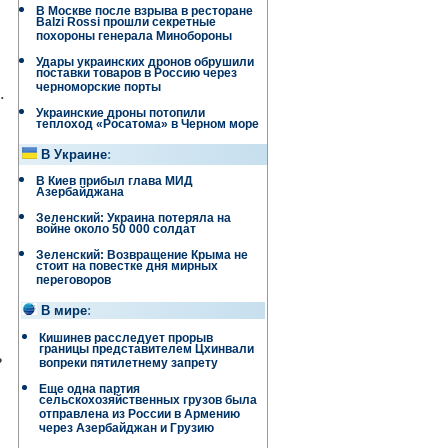
В Москве после взрыва в ресторане
Balzi Rossi прошли секретные
похороны генерала Минобороны
Удары украинских дронов обрушили
поставки товаров в Россию через
черноморские порты
.
Украинские дроны потопили
теплоход «Росатома» в Черном море
В Украине
:
В Киев прибыл глава МИД
Азербайджана
Зеленский: Украина потеряла на
войне около 50 000 солдат
Зеленский: Возвращение Крыма не
стоит на повестке дня мирных
переговоров
В мире
:
Кишинев расследует прорыв
границы представителем Цхинвали
ь
вопреки пятилетнему запрету
Еще одна партия
сельскохозяйственных грузов была
отправлена ​​из России в Армению
через Азербайджан и Грузию