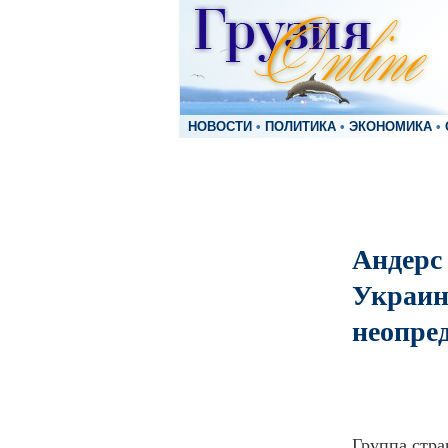
НОВОСТИ
•
ПОЛИТИКА
•
ЭКОНОМИКА
•
Андерс
Украин
неопре
Группа стра