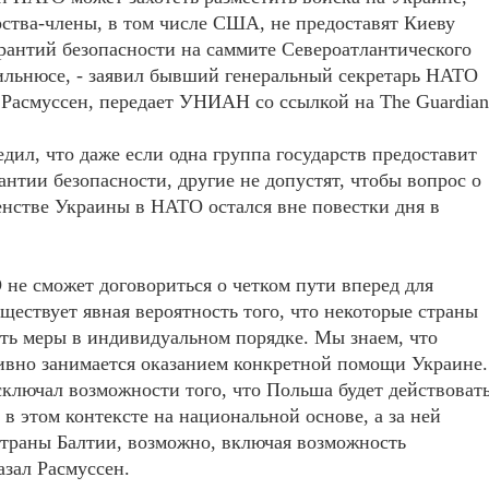
рства-члены, в том числе США, не предоставят Киеву
рантий безопасности на саммите Североатлантического
ильнюсе, - заявил бывший генеральный секретарь НАТО
Расмуссен, передает УНИАН со ссылкой на The Guardian
дил, что даже если одна группа государств предоставит
антии безопасности, другие не допустят, чтобы вопрос о
нстве Украины в НАТО остался вне повестки дня в
не сможет договориться о четком пути вперед для
ществует явная вероятность того, что некоторые страны
ть меры в индивидуальном порядке. Мы знаем, что
ивно занимается оказанием конкретной помощи Украине.
сключал возможности того, что Польша будет действоват
 в этом контексте на национальной основе, а за ней
траны Балтии, возможно, включая возможность
азал Расмуссен.