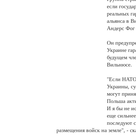
если госуда
реальных га
альянса в В
Андерс Фог 
Он предупре
Украине гар
будущем чле
Вильнюсе.
"Если НАТО 
Украины, су
могут приня
Польша акт
И я бы не и
еще сильнее
последуют с
размещения войск на земле", - ск