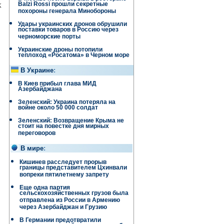
х
Balzi Rossi прошли секретные
похороны генерала Минобороны
Удары украинских дронов обрушили
поставки товаров в Россию через
черноморские порты
Украинские дроны потопили
теплоход «Росатома» в Черном море
В Украине
:
В Киев прибыл глава МИД
Азербайджана
Зеленский: Украина потеряла на
войне около 50 000 солдат
Зеленский: Возвращение Крыма не
стоит на повестке дня мирных
переговоров
В мире
:
Кишинев расследует прорыв
границы представителем Цхинвали
вопреки пятилетнему запрету
Еще одна партия
сельскохозяйственных грузов была
отправлена ​​из России в Армению
через Азербайджан и Грузию
В Германии предотвратили