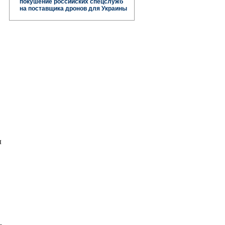
покушение российских спецслужб
на поставщика дронов для Украины
л