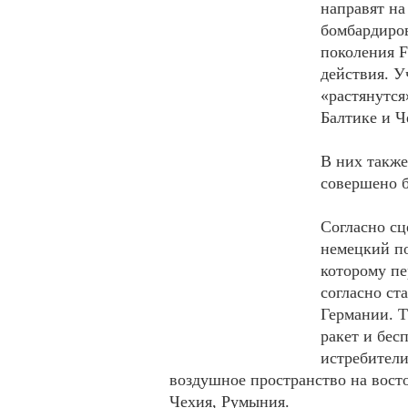
направят на
бомбардиро
поколения F
действия. У
«растянутся
Балтике и Ч
В них также
совершено б
Согласно сц
немецкий по
которому пе
согласно ст
Германии. Т
ракет и бес
истребители
воздушное пространство на вост
Чехия, Румыния.