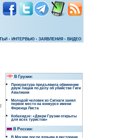
ТЬИ
•
ИНТЕРВЬЮ
•
ЗАЯВЛЕНИЯ
•
ВИДЕО
В Грузии
:
Прокуратура предъявила обвинение
двум лицам по делу об убийстве Гиги
Авалиани
Молодой человек из Сигнаги занял
первое место на конкурсе имени
2
Ференца Листа
Кобахидзе: «Двери Грузии открыты
для всех туристов»
В России
:
В Москве после взрыва в ресторане