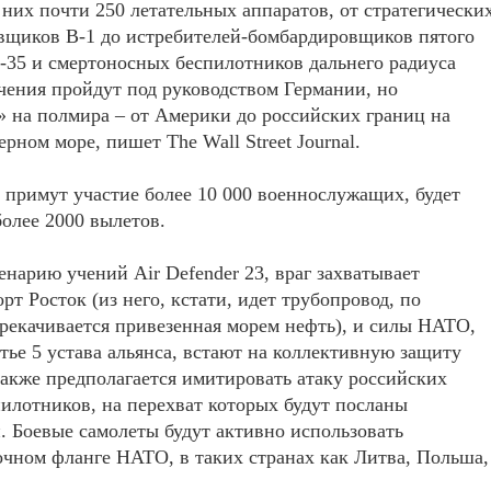
 них почти 250 летательных аппаратов, от стратегически
вщиков B-1 до истребителей-бомбардировщиков пятого
-35 и смертоносных беспилотников дальнего радиуса
чения пройдут под руководством Германии, но
» на полмира – от Америки до российских границ на
ерном море, пишет The Wall Street Journal.
 примут участие более 10 000 военнослужащих, будет
олее 2000 вылетов.
енарию учений Air Defender 23, враг захватывает
рт Росток (из него, кстати, идет трубопровод, по
рекачивается привезенная морем нефть), и силы НАТО,
атье 5 устава альянса, встают на коллективную защиту
акже предполагается имитировать атаку российских
пилотников, на перехват которых будут посланы
. Боевые самолеты будут активно использовать
очном фланге НАТО, в таких странах как Литва, Польша,