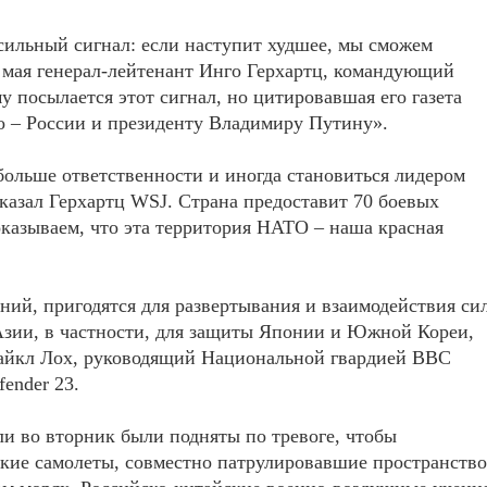
 сильный сигнал: если наступит худшее, мы сможем
е мая генерал-лейтенант Инго Герхартц, командующий
у посылается этот сигнал, но цитировавшая его газета
сно – России и президенту Владимиру Путину».
больше ответственности и иногда становиться лидером
казал Герхартц WSJ. Страна предоставит 70 боевых
оказываем, что эта территория НАТО – наша красная
ний, пригодятся для развертывания и взаимодействия си
 Азии, в частности, для защиты Японии и Южной Кореи,
Майкл Лох, руководящий Национальной гвардией ВВС
ender 23.
ли во вторник были подняты по тревоге, чтобы
ские самолеты, совместно патрулировавшие пространство