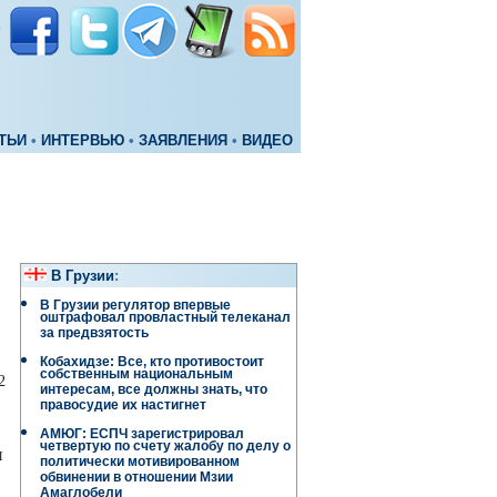
ТЬИ
•
ИНТЕРВЬЮ
•
ЗАЯВЛЕНИЯ
•
ВИДЕО
В Грузии
:
В Грузии регулятор впервые
оштрафовал провластный телеканал
за предвзятость
Кобахидзе: Все, кто противостоит
собственным национальным
2
интересам, все должны знать, что
правосудие их настигнет
АМЮГ: ЕСПЧ зарегистрировал
четвертую по счету жалобу по делу о
и
политически мотивированном
обвинении в отношении Мзии
Амаглобели