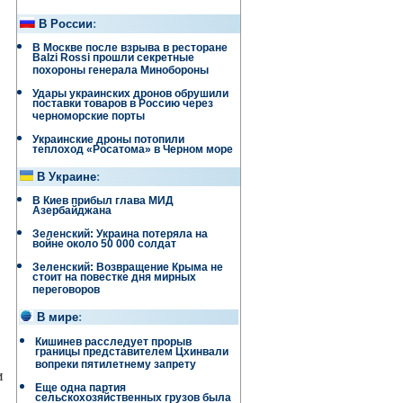
В России
:
В Москве после взрыва в ресторане
Balzi Rossi прошли секретные
похороны генерала Минобороны
Удары украинских дронов обрушили
поставки товаров в Россию через
черноморские порты
Украинские дроны потопили
теплоход «Росатома» в Черном море
В Украине
:
В Киев прибыл глава МИД
Азербайджана
Зеленский: Украина потеряла на
войне около 50 000 солдат
Зеленский: Возвращение Крыма не
стоит на повестке дня мирных
переговоров
В мире
:
Кишинев расследует прорыв
границы представителем Цхинвали
вопреки пятилетнему запрету
и
Еще одна партия
сельскохозяйственных грузов была