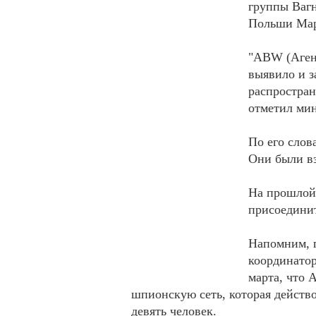
группы Вагн
Польши Мар
"ABW (Агент
выявило и з
распростран
отметил мин
По его слов
Они были вз
На прошлой 
присоединит
Напомним, г
координато
марта, что 
шпионскую сеть, которая действо
девять человек.