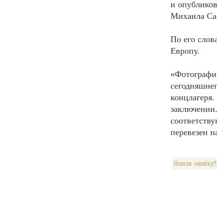
и опубликов
Михаила Са
По его слов
Европу.
«Фотографи
сегодняшнег
концлагеря.
заключении.
соответств
перевезен н