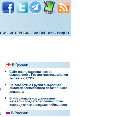
ТЬИ
•
ИНТЕРВЬЮ
•
ЗАЯВЛЕНИЯ
•
ВИДЕО
В Грузии
:
США ввели санкции против
основанной в Грузии криптокомпании
за связи с КСИР
На побережье Грузии выбросило
обломок беспилотного летательного
8
аппарата
В «Национальном движении»
назвали «предательскими» слова
Кобахидзе о зачинщиках войны-2008
р
В России
: