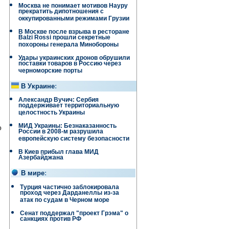
Москва не понимает мотивов Науру
прекратить дипотношения с
оккупированными режимами Грузии
В Москве после взрыва в ресторане
Balzi Rossi прошли секретные
похороны генерала Минобороны
Удары украинских дронов обрушили
поставки товаров в Россию через
черноморские порты
В Украине
:
Александр Вучич: Сербия
поддерживает территориальную
целостность Украины
о
МИД Украины: Безнаказанность
России в 2008-м разрушила
европейскую систему безопасности
В Киев прибыл глава МИД
Азербайджана
В мире
:
Турция частично заблокировала
проход через Дарданеллы из-за
атак по судам в Черном море
Сенат поддержал "проект Грэма" о
санкциях против РФ