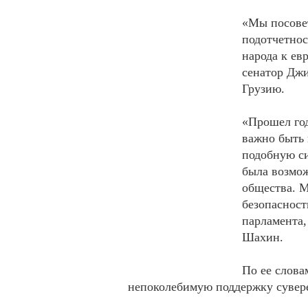
«Мы посове
подотчетнос
народа к ев
сенатор Джи
Грузию.
«Прошел год
важно быть 
подобную си
была возмож
общества. М
безопасност
парламента,
Шахин.
По ее слова
непоколебимую поддержку сувере