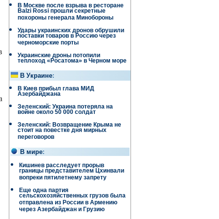
В Москве после взрыва в ресторане
Balzi Rossi прошли секретные
похороны генерала Минобороны
Удары украинских дронов обрушили
поставки товаров в Россию через
черноморские порты
в
Украинские дроны потопили
теплоход «Росатома» в Черном море
В Украине
:
В Киев прибыл глава МИД
Азербайджана
а
Зеленский: Украина потеряла на
войне около 50 000 солдат
Зеленский: Возвращение Крыма не
стоит на повестке дня мирных
переговоров
В мире
:
Кишинев расследует прорыв
границы представителем Цхинвали
вопреки пятилетнему запрету
Еще одна партия
сельскохозяйственных грузов была
отправлена ​​из России в Армению
через Азербайджан и Грузию