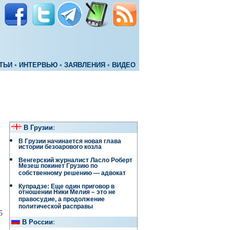
ТЬИ
•
ИНТЕРВЬЮ
•
ЗАЯВЛЕНИЯ
•
ВИДЕО
В Грузии
:
В Грузии начинается новая глава
истории безоарового козла
Венгерский журналист Ласло Роберт
Мезеш покинет Грузию по
собственному решению — адвокат
Купрадзе: Еще один приговор в
отношении Ники Мелия – это не
правосудие, а продолжение
политической расправы
5
В России
: