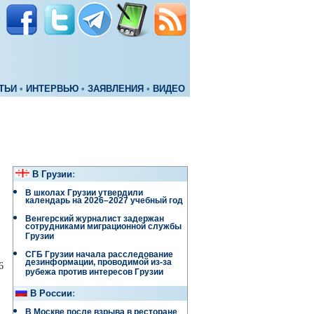
ТЬИ
•
ИНТЕРВЬЮ
•
ЗАЯВЛЕНИЯ
•
ВИДЕО
В Грузии
:
В школах Грузии утвердили
календарь на 2026–2027 учебный год
Венгерский журналист задержан
сотрудниками миграционной службы
Грузии
СГБ Грузии начала расследование
дезинформации, проводимой из-за
6
рубежа против интересов Грузии
В России
:
В Москве после взрыва в ресторане