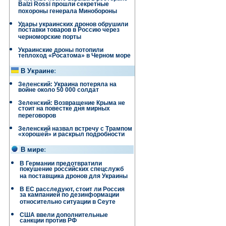
Balzi Rossi прошли секретные
похороны генерала Минобороны
Удары украинских дронов обрушили
поставки товаров в Россию через
черноморские порты
Украинские дроны потопили
теплоход «Росатома» в Черном море
В Украине
:
Зеленский: Украина потеряла на
войне около 50 000 солдат
Зеленский: Возвращение Крыма не
стоит на повестке дня мирных
переговоров
Зеленский назвал встречу с Трампом
«хорошей» и раскрыл подробности
В мире
:
В Германии предотвратили
покушение российских спецслужб
на поставщика дронов для Украины
В ЕС расследуют, стоит ли Россия
за кампанией по дезинформации
относительно ситуации в Сеуте
США ввели дополнительные
санкции против РФ