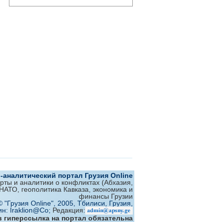
аналитический портал Грузия Online
ерты и аналитики о конфликтах (Абхазия,
 НАТО, геополитика Кавказа, экономика и
финансы Грузии
© "Грузия Online", 2005, Тбилиси, Грузия,
ин: Iraklion@Co;
Редакция:
 гиперссылка на портал обязательна