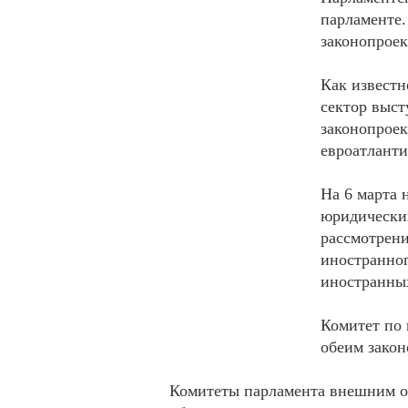
парламенте.
законопроек
Как известн
сектор выст
законопроек
евроатланти
На 6 марта 
юридическим
рассмотрени
иностранног
иностранных
Комитет по
обеим зако
Комитеты парламента внешним от