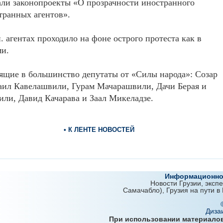
али законопроекты «О прозрачности иностранного
транных агентов».
. агентах проходило на фоне острого протеста как в
ми.
ящие в большинство депутаты от «Силы народа»: Созар
аил Кавелашвили, Гурам Мачарашвили, Дачи Берая и
ли, Давид Качарава и Заал Микеладзе.
• К ЛЕНТЕ НОВОСТЕЙ
Информационно-
Новости Грузии, эксп
Самачабло), Грузия на пути в
Диза
При использовании материалов