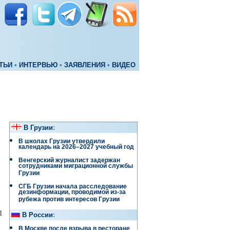
ТЬИ
•
ИНТЕРВЬЮ
•
ЗАЯВЛЕНИЯ
•
ВИДЕО
В Грузии
:
В школах Грузии утвердили
календарь на 2026–2027 учебный год
Венгерский журналист задержан
сотрудниками миграционной службы
Грузии
СГБ Грузии начала расследование
дезинформации, проводимой из-за
рубежа против интересов Грузии
1
В России
:
В Москве после взрыва в ресторане