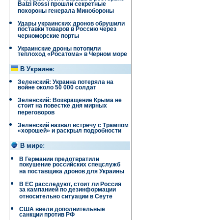
Balzi Rossi прошли секретные
похороны генерала Минобороны
Удары украинских дронов обрушили
поставки товаров в Россию через
черноморские порты
Украинские дроны потопили
теплоход «Росатома» в Черном море
В Украине
:
Зеленский: Украина потеряла на
войне около 50 000 солдат
Зеленский: Возвращение Крыма не
стоит на повестке дня мирных
переговоров
Зеленский назвал встречу с Трампом
«хорошей» и раскрыл подробности
В мире
:
В Германии предотвратили
покушение российских спецслужб
на поставщика дронов для Украины
В ЕС расследуют, стоит ли Россия
за кампанией по дезинформации
относительно ситуации в Сеуте
США ввели дополнительные
санкции против РФ