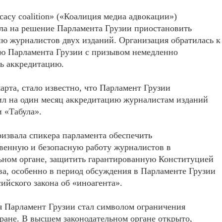
cacy coalition» («Коалиция медиа адвокации»)
ла на решение Парламента Грузии приостановить
ю журналистов двух изданий. Организация обратилась к
лю Парламента Грузии с призывом немедленно
ь аккредитацию.
марта, стало известно, что Парламент Грузии
ил на один месяц аккредитацию журналистам изданий
 «Табула».
извала спикера парламента обеспечить
венную и безопасную работу журналистов в
ьном органе, защитить гарантированную Конституцией
ва, особенно в период обсуждения в Парламенте Грузии
сийского закона об «иноагента».
я Парламент Грузии стал символом ограничения
ране. В высшем законодательном органе открыто,