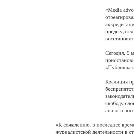
«Media advo
отреагирова
аккредитаци
председате
восстановит
Сегодня, 5 
приостанов
«Публика» и
Коалиция пр
беспрепятст
законодател
свободу сло
аналога рос
«К сожалению, в последнее врем
журналистской деятельности в ст