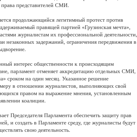
 права представителей СМИ.
яется продолжающийся легитимный протест против
поддерживаемый правящей партией «Грузинская мечта»,
ластями журналистам их профессиональной деятельности
чаи незаконных задержаний, ограничения передвижения в
выдворение.
енный интерес общественности к происходящим
гане, парламент отменяет аккредитацию отдельных СМИ,
а» сроком на один месяц. Указанное решение
ю меру в отношении журналистов, выполняющих свой
ующихся правом на выражение мнения, установленным
аявлении коалиции.
ывает Председателя Парламента обеспечить защиту прав
й, и создать в Парламенте среду, где журналисты будут
ществлять свою деятельность.