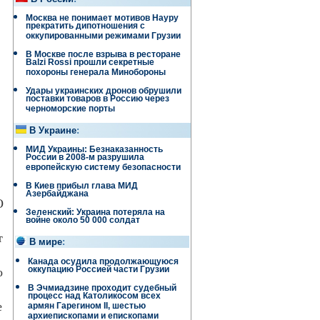
Москва не понимает мотивов Науру
прекратить дипотношения с
оккупированными режимами Грузии
В Москве после взрыва в ресторане
Balzi Rossi прошли секретные
похороны генерала Минобороны
Удары украинских дронов обрушили
поставки товаров в Россию через
черноморские порты
В Украине
:
МИД Украины: Безнаказанность
России в 2008-м разрушила
европейскую систему безопасности
В Киев прибыл глава МИД
Азербайджана
О
Зеленский: Украина потеряла на
войне около 50 000 солдат
т
В мире
:
Канада осудила продолжающуюся
оккупацию Россией части Грузии
о
В Эчмиадзине проходит судебный
процесс над Католикосом всех
е
армян Гарегином II, шестью
архиепископами и епископами