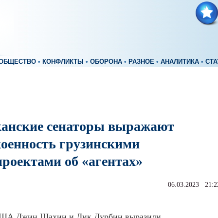
ОБЩЕСТВО
•
КОНФЛИКТЫ
•
ОБОРОНА
•
РАЗНОЕ
•
АНАЛИТИКА
•
СТА
анские сенаторы выражают
коенность грузинскими
проектами об «агентах»
06.03.2023 21:2
ША Джин Шахин и Дик Дурбин выразили