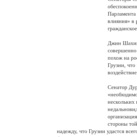
обеспокоен
Парламента 
влияния» в 
гражданское
Джин Шахин 
совершенно 
похож на ро
Грузии, что
воздействие
Сенатор Дур
«необходимо
нескольких 
недальнови
организация
стороны той
надежду, что Грузии удастся все