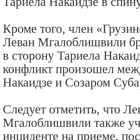
Тариела Накаидзе в спин
Кроме того, член «Грузи
Леван Мгалоблишвили б
в сторону Тариела Накаи
конфликт произошел меж
Накаидзе и Созаром Суба
Следует отметить, что Ле
Мгалоблишвили также уч
инциденте на приеме, п