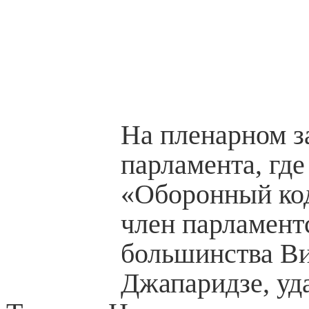
На пленарном з
парламента, где
«Оборонный код
член парламент
большинства В
Джапаридзе, уд