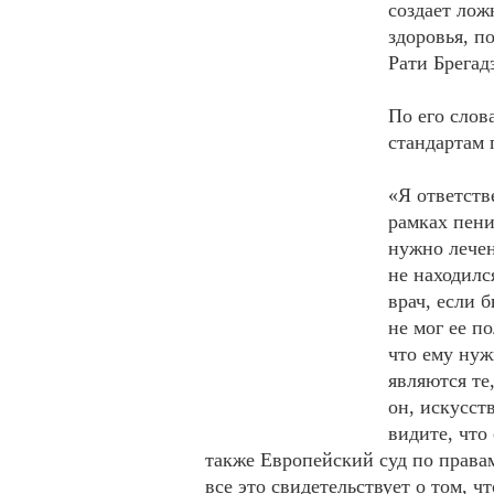
создает лож
здоровья, п
Рати Брегадз
По его слов
стандартам 
«Я ответств
рамках пени
нужно лечен
не находилс
врач, если 
не мог ее по
что ему нуж
являются те
он, искусс
видите, что
также Европейский суд по правам
все это свидетельствует о том, ч