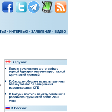
ТЬИ
•
ИНТЕРВЬЮ
•
ЗАЯВЛЕНИЯ
•
ВИДЕО
В Грузии
:
Проект грузинского фотографа о
горной Аджарии отмечен престижной
британской премией
Кобахидзе обещает назвать причины
блэкаутов после завершения
8
расследования СГБ
В Батуми почтили память погибших в
российско-грузинской войне 2008
года
В России
: