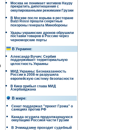
Москва не понимает мотивов Науру
прекратить дипотношения с
оккупированными режимами Грузии
В Москве после взрыва в ресторане
Balzi Rossi прошли секретные
похороны генерала Минобороны
Удары украинских дронов обрушили
поставки товаров в Россию через
черноморские порты
В Украине
:
Александр Вучич: Сербия
поддерживает территориальную
целостность Украины
н
МИД Украины: Безнаказанность
России в 2008-м разрушила
европейскую систему безопасности
,
В Киев прибыл глава МИД
Азербайджана
В мире
:
Сенат поддержал "проект Грэма" о
санкциях против РФ
Канада осудила продолжающуюся
оккупацию Россией части Грузии
В Эчмиадзине проходит судебный