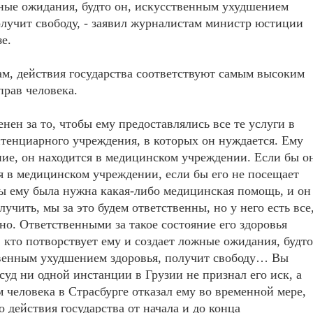
ные ожидания, будто он, искусственным ухудшением
олучит свободу, - заявил журналистам министр юстиции
е.
ам, действия государства соответствуют самым высоким
прав человека.
енен за то, чтобы ему предоставлялись все те услуги в
тенциарного учреждения, в которых он нуждается. Ему
ие, он находится в медицинском учреждении. Если бы о
я в медицинском учреждении, если бы его не посещает
бы ему была нужна какая-либо медицинская помощь, и он
лучить, мы за это будем ответственны, но у него есть все
но. Ответственными за такое состояние его здоровья
, кто потворствует ему и создает ложные ожидания, будто
твенным ухудшением здоровья, получит свободу… Вы
 суд ни одной инстанции в Грузии не признал его иск, а
 человека в Страсбурге отказал ему во временной мере,
то действия государства от начала и до конца