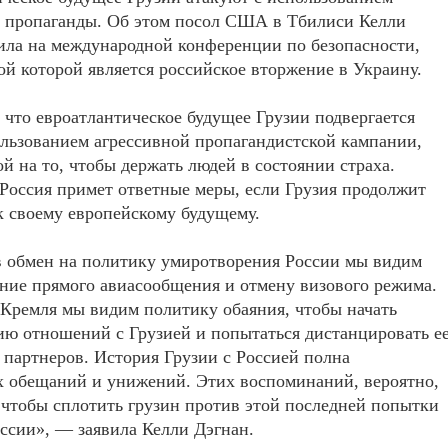
й пропаганды. Об этом посол США в Тбилиси Келли
ила на международной конференции по безопасности,
ой которой является российское вторжение в Украину.
что евроатлантическое будущее Грузии подвергается
ользованием агрессивной пропагандистской кампании,
й на то, чтобы держать людей в состоянии страха.
 Россия примет ответные меры, если Грузия продолжит
к своему европейскому будущему.
в обмен на политику умиротворения России мы видим
ние прямого авиасообщения и отмену визового режима.
Кремля мы видим политику обаяния, чтобы начать
ю отношений с Грузией и попытаться дистанцировать е
 партнеров. История Грузии с Россией полна
х обещаний и унижений. Этих воспоминаний, вероятно,
 чтобы сплотить грузин против этой последней попытки
оссии», — заявила Келли Дэгнан.