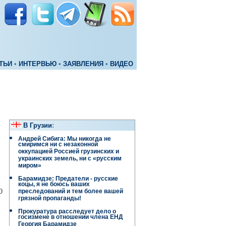
ТЬИ
•
ИНТЕРВЬЮ
•
ЗАЯВЛЕНИЯ
•
ВИДЕО
В Грузии
:
Андрей Сибига: Мы никогда не
смиримся ни с незаконной
оккупацией Россией грузинских и
украинских земель, ни с «русским
миром»
Барамидзе: Предатели - русские
коцы, я не боюсь ваших
0
преследований и тем более вашей
грязной пропаганды!
Прокуратура расследует дело о
госизмене в отношении члена ЕНД
Георгия Барамидзе