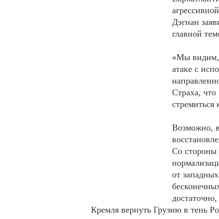
агрессивно
Дэгнан заяв
главной тем
«Мы видим, 
атаке с исп
направленно
Страха, что
стремиться 
Возможно, 
восстановле
Со стороны 
нормализаци
от западных
бесконечны
достаточно,
Кремля вернуть Грузию в тень Р