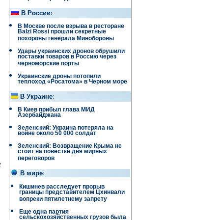
В России
:
В Москве после взрыва в ресторане
Balzi Rossi прошли секретные
похороны генерала Минобороны
Удары украинских дронов обрушили
поставки товаров в Россию через
черноморские порты
Украинские дроны потопили
теплоход «Росатома» в Черном море
В Украине
:
В Киев прибыл глава МИД
Азербайджана
Зеленский: Украина потеряла на
войне около 50 000 солдат
Зеленский: Возвращение Крыма не
стоит на повестке дня мирных
переговоров
е
В мире
:
Кишинев расследует прорыв
границы представителем Цхинвали
вопреки пятилетнему запрету
Еще одна партия
сельскохозяйственных грузов была