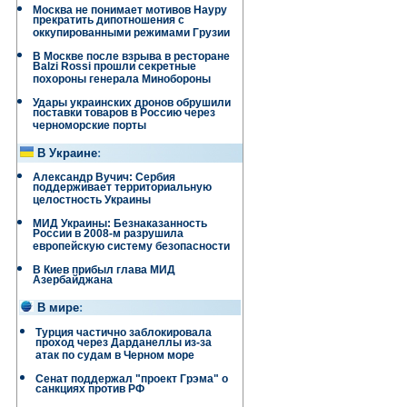
Москва не понимает мотивов Науру
прекратить дипотношения с
оккупированными режимами Грузии
В Москве после взрыва в ресторане
Balzi Rossi прошли секретные
похороны генерала Минобороны
Удары украинских дронов обрушили
поставки товаров в Россию через
черноморские порты
В Украине
:
Александр Вучич: Сербия
поддерживает территориальную
целостность Украины
МИД Украины: Безнаказанность
России в 2008-м разрушила
европейскую систему безопасности
В Киев прибыл глава МИД
Азербайджана
В мире
:
Турция частично заблокировала
проход через Дарданеллы из-за
атак по судам в Черном море
Сенат поддержал "проект Грэма" о
санкциях против РФ