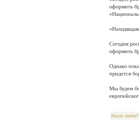
оформить бр
«Националь
«Находящаяс
Сегодня рос
оформить бр
Однако пок
придется бо
Мы будем бо
европейског