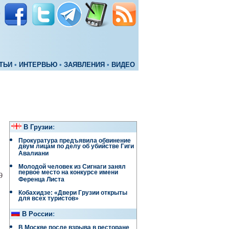
ТЬИ
•
ИНТЕРВЬЮ
•
ЗАЯВЛЕНИЯ
•
ВИДЕО
В Грузии
:
Прокуратура предъявила обвинение
двум лицам по делу об убийстве Гиги
Авалиани
Молодой человек из Сигнаги занял
первое место на конкурсе имени
9
Ференца Листа
Кобахидзе: «Двери Грузии открыты
для всех туристов»
В России
:
В Москве после взрыва в ресторане