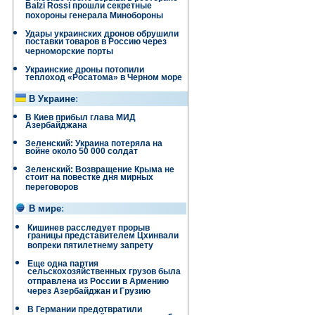
Balzi Rossi прошли секретные
похороны генерала Минобороны
Удары украинских дронов обрушили
поставки товаров в Россию через
черноморские порты
Украинские дроны потопили
теплоход «Росатома» в Черном море
В Украине
:
В Киев прибыл глава МИД
Азербайджана
Зеленский: Украина потеряла на
войне около 50 000 солдат
Зеленский: Возвращение Крыма не
стоит на повестке дня мирных
переговоров
В мире
:
Кишинев расследует прорыв
границы представителем Цхинвали
вопреки пятилетнему запрету
Еще одна партия
сельскохозяйственных грузов была
отправлена ​​из России в Армению
через Азербайджан и Грузию
В Германии предотвратили