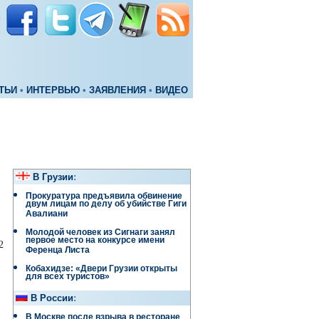
ТЬИ
•
ИНТЕРВЬЮ
•
ЗАЯВЛЕНИЯ
•
ВИДЕО
В Грузии
:
Прокуратура предъявила обвинение
двум лицам по делу об убийстве Гиги
Авалиани
Молодой человек из Сигнаги занял
первое место на конкурсе имени
2
Ференца Листа
Кобахидзе: «Двери Грузии открыты
для всех туристов»
В России
:
В Москве после взрыва в ресторане