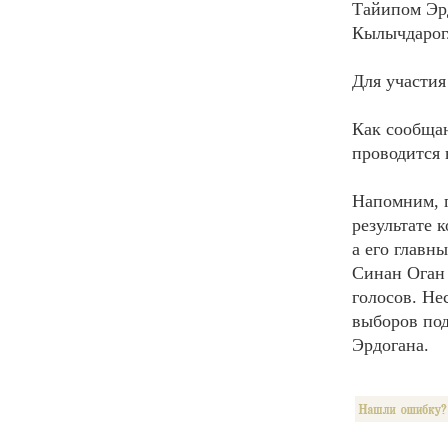
Тайипом Эр
Кылычдарог
Для участия
Как сообща
проводится 
Напомним, п
результате 
а его главн
Синан Оган 
голосов. Не
выборов по
Эрдогана.