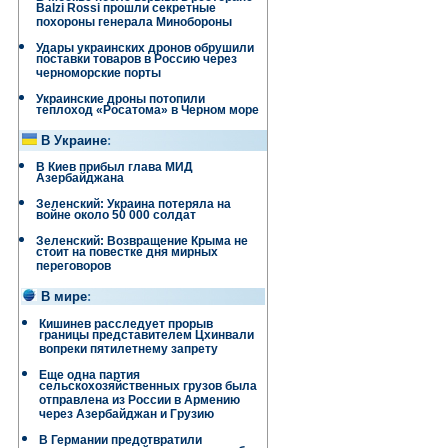
Balzi Rossi прошли секретные
похороны генерала Минобороны
Удары украинских дронов обрушили
поставки товаров в Россию через
черноморские порты
.
Украинские дроны потопили
теплоход «Росатома» в Черном море
В Украине
:
В Киев прибыл глава МИД
Азербайджана
Зеленский: Украина потеряла на
войне около 50 000 солдат
Зеленский: Возвращение Крыма не
стоит на повестке дня мирных
переговоров
В мире
:
Кишинев расследует прорыв
границы представителем Цхинвали
вопреки пятилетнему запрету
Еще одна партия
сельскохозяйственных грузов была
отправлена ​​из России в Армению
через Азербайджан и Грузию
В Германии предотвратили