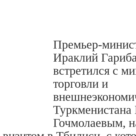
Премьер-минис
Ираклий Гариб
встретился с м
торговли и
внешнеэкономич
Туркменистана 
Гочмолаевым, н
визитом в Тбилиси, с кот