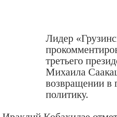
Лидер «Грузинс
прокомментиров
третьего презид
Михаила Саака
возвращении в 
политику.
Ираклий Кобахидзе отмет