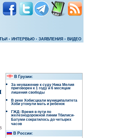
ТЬИ
•
ИНТЕРВЬЮ
•
ЗАЯВЛЕНИЯ
•
ВИДЕО
В Грузии
:
За неуважение к суду Ника Мелия
приговорен к 1 году и 6 месяцам
и
лишения свободы
В реке Хобисцкали муниципалитета
Хоби утонули мать и ребенок
ГЖД: Время в пути по
железнодорожной линии Тбилиси-
Батуми сократилось до четырех
часов
3
В России
: