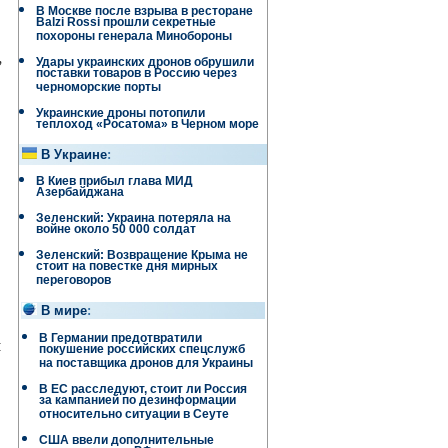
В Москве после взрыва в ресторане
Balzi Rossi прошли секретные
похороны генерала Минобороны
,
Удары украинских дронов обрушили
поставки товаров в Россию через
черноморские порты
Украинские дроны потопили
теплоход «Росатома» в Черном море
В Украине
:
В Киев прибыл глава МИД
Азербайджана
Зеленский: Украина потеряла на
войне около 50 000 солдат
Зеленский: Возвращение Крыма не
стоит на повестке дня мирных
переговоров
В мире
:
В Германии предотвратили
м
покушение российских спецслужб
на поставщика дронов для Украины
В ЕС расследуют, стоит ли Россия
за кампанией по дезинформации
относительно ситуации в Сеуте
США ввели дополнительные