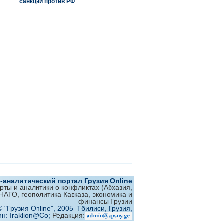
санкции против РФ
аналитический портал Грузия Online
ерты и аналитики о конфликтах (Абхазия,
 НАТО, геополитика Кавказа, экономика и
финансы Грузии
© "Грузия Online", 2005, Тбилиси, Грузия,
ин: Iraklion@Co;
Редакция: