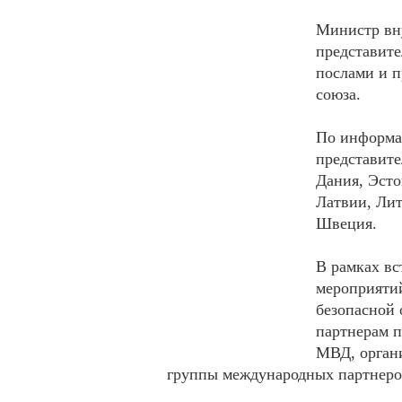
Министр вну
представите
послами и п
союза.
По информа
представите
Дания, Эсто
Латвии, Ли
Швеция.
В рамках вс
мероприятий
безопасной 
партнерам 
МВД, орган
группы международных партнеро