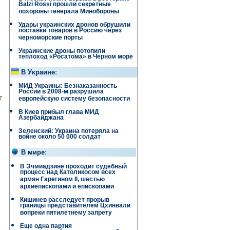
Balzi Rossi прошли секретные
похороны генерала Минобороны
Удары украинских дронов обрушили
поставки товаров в Россию через
черноморские порты
Украинские дроны потопили
теплоход «Росатома» в Черном море
В Украине
:
МИД Украины: Безнаказанность
России в 2008-м разрушила
т
европейскую систему безопасности
В Киев прибыл глава МИД
Азербайджана
Зеленский: Украина потеряла на
войне около 50 000 солдат
В мире
:
В Эчмиадзине проходит судебный
процесс над Католикосом всех
армян Гарегином II, шестью
архиепископами и епископами
Кишинев расследует прорыв
границы представителем Цхинвали
вопреки пятилетнему запрету
Еще одна партия