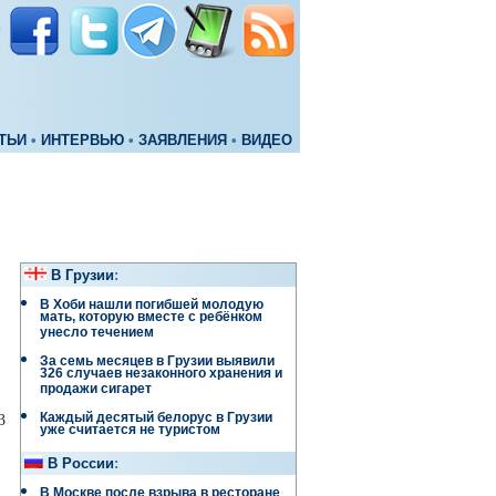
ТЬИ
•
ИНТЕРВЬЮ
•
ЗАЯВЛЕНИЯ
•
ВИДЕО
В Грузии
:
В Хоби нашли погибшей молодую
мать, которую вместе с ребёнком
унесло течением
За семь месяцев в Грузии выявили
326 случаев незаконного хранения и
продажи сигарет
Каждый десятый белорус в Грузии
3
уже считается не туристом
В России
:
В Москве после взрыва в ресторане