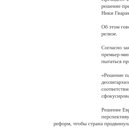
решение пр
Ники Гварам
Об этом гов
релизе.
Согласно за
премьер-мин
пытаться пр
«Решение па
деолигархиз
соответстви
сфокусирова
Решение Евр
перспективу
реформ, чтобы страна продвинула