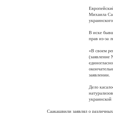
Европейский
Михаила Са
украинского
В иске бывш
прав из-за 
«В своем р
(заявление 
единогласно
окончатель
заявлении.
Дело касало
натурализов
украинской 
Саакашвили заявлял о различных 