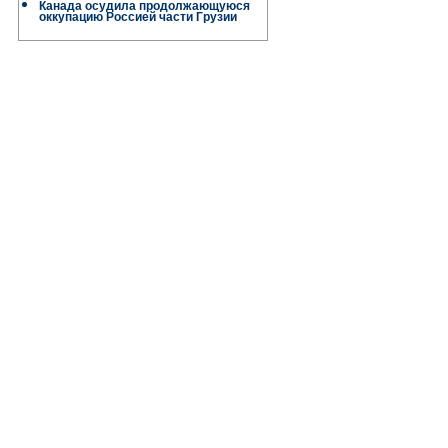
Канада осудила продолжающуюся
оккупацию Россией части Грузии