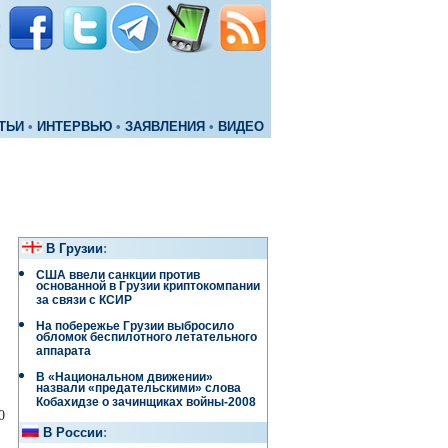
ТЬИ
•
ИНТЕРВЬЮ
•
ЗАЯВЛЕНИЯ
•
ВИДЕО
В Грузии
:
США ввели санкции против
основанной в Грузии криптокомпании
за связи с КСИР
На побережье Грузии выбросило
обломок беспилотного летательного
аппарата
В «Национальном движении»
назвали «предательскими» слова
Кобахидзе о зачинщиках войны-2008
0
В России
: