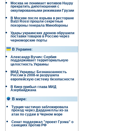
Москва не понимает мотивов Науру
прекратить дипотношения с
оккупированными режимами Грузии
В Москве после взрыва в ресторане
Balzi Rossi прошли секретные
похороны генерала Минобороны
Удары украинских дронов обрушили
поставки товаров в Россию через
черноморские порты
В Украине
:
Александр Вучич: Сербия
поддерживает территориальную
целостность Украины
МИД Украины: Безнаказанность
России в 2008-м разрушила
европейскую систему безопасности
В Киев прибыл глава МИД
Азербайджана
В мире
:
Турция частично заблокировала
проход через Дарданеллы из-за
атак по судам в Черном море
Сенат поддержал "проект Грэма" о
санкциях против РФ