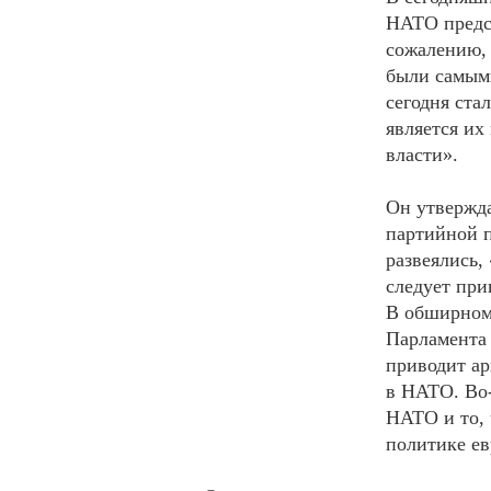
НАТО предс
сожалению, 
были самым
сегодня ста
является их
власти».
Он утвержда
партийной п
развеялись,
следует пр
В обширном
Парламента
приводит ар
в НАТО. Во-
НАТО и то, 
политике ев