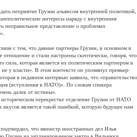
вдать неприятие Грузии альянсом внутренней политикой,
шнеполитические интересы наряду с внутренним
ть неправильное представление о проблемах
».
вязи с тем, что давние партнеры Грузии, в основном в
 отношение и стали настроены скептически, говоря, что
то сила, которая является их политическим партнером в
 не у власти». В этом контексте он упомянул премьер-
оторая в недавнем интервью заявила, что «правительств
 дня (вступления в НАТО)». По словам спикера
чень далек от истины».
м историческом перекрестке отделение Грузии от НАТО
х вкусов является такой ошибкой, которую будущее нам
подтвердил, что министр иностранных дел Илья
ю Грузии на запланированном завтра в Вильнюсе