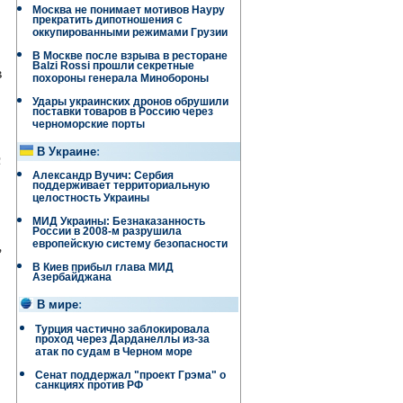
Москва не понимает мотивов Науру
прекратить дипотношения с
оккупированными режимами Грузии
В Москве после взрыва в ресторане
Balzi Rossi прошли секретные
в
похороны генерала Минобороны
Удары украинских дронов обрушили
поставки товаров в Россию через
черноморские порты
В Украине
:
с
Александр Вучич: Сербия
поддерживает территориальную
целостность Украины
МИД Украины: Безнаказанность
России в 2008-м разрушила
,
европейскую систему безопасности
В Киев прибыл глава МИД
Азербайджана
В мире
:
Турция частично заблокировала
проход через Дарданеллы из-за
атак по судам в Черном море
Сенат поддержал "проект Грэма" о
санкциях против РФ