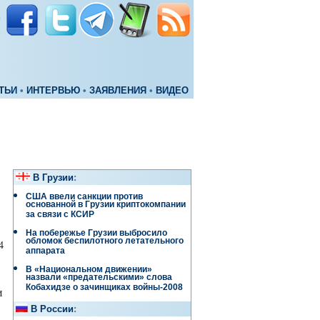
ТЬИ
•
ИНТЕРВЬЮ
•
ЗАЯВЛЕНИЯ
•
ВИДЕО
В Грузии
:
США ввели санкции против
основанной в Грузии криптокомпании
за связи с КСИР
На побережье Грузии выбросило
обломок беспилотного летательного
4
аппарата
В «Национальном движении»
назвали «предательскими» слова
Кобахидзе о зачинщиках войны-2008
и
В России
: