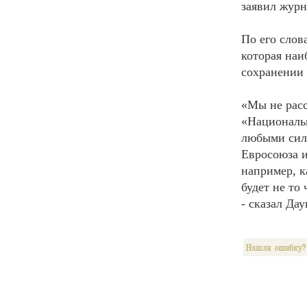
заявил жур
По его слов
которая наи
сохранении 
«Мы не расс
«Националь
любыми сила
Евросоюза и
например, к
будет не то
- сказал Да