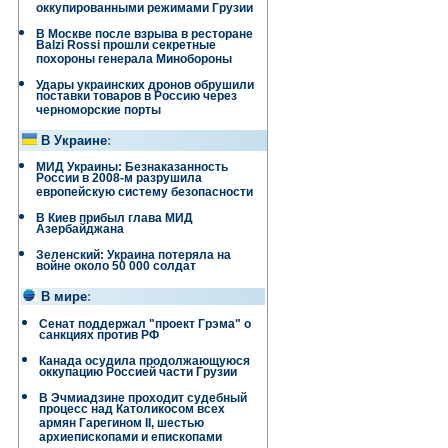
оккупированными режимами Грузии
В Москве после взрыва в ресторане
Balzi Rossi прошли секретные
похороны генерала Минобороны
Удары украинских дронов обрушили
поставки товаров в Россию через
черноморские порты
В Украине
:
МИД Украины: Безнаказанность
России в 2008-м разрушила
европейскую систему безопасности
В Киев прибыл глава МИД
Азербайджана
Зеленский: Украина потеряла на
войне около 50 000 солдат
В мире
:
Сенат поддержал "проект Грэма" о
санкциях против РФ
Канада осудила продолжающуюся
оккупацию Россией части Грузии
В Эчмиадзине проходит судебный
процесс над Католикосом всех
армян Гарегином II, шестью
архиепископами и епископами