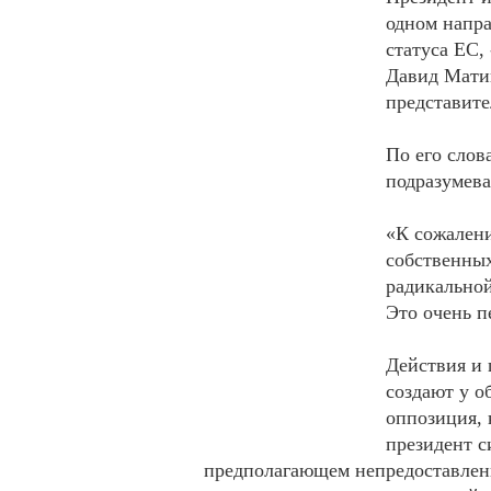
одном напра
статуса ЕС,
Давид Матик
представит
По его слов
подразумева
«К сожалени
собственных
радикальной
Это очень п
Действия и
создают у о
оппозиция, 
президент с
предполагающем непредоставлени