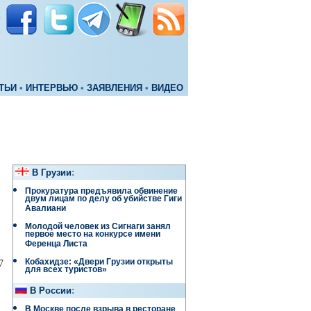
ТЬИ
•
ИНТЕРВЬЮ
•
ЗАЯВЛЕНИЯ
•
ВИДЕО
В Грузии
:
Прокуратура предъявила обвинение
двум лицам по делу об убийстве Гиги
Авалиани
Молодой человек из Сигнаги занял
первое место на конкурсе имени
Ференца Листа
Кобахидзе: «Двери Грузии открыты
7
для всех туристов»
В России
:
В Москве после взрыва в ресторане