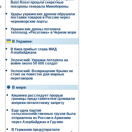
Balzi Rossi прошли секретные
а
похороны генерала Минобороны
Удары украинских дронов обрушили
поставки товаров в Россию через
черноморские порты
Украинские дроны потопили
теплоход «Росатома» в Черном море
В Украине
:
В Киев прибыл глава МИД
Азербайджана
Зеленский: Украина потеряла на
войне около 50 000 солдат
Зеленский: Возвращение Крыма не
стоит на повестке дня мирных
е
переговоров
В мире
:
Кишинев расследует прорыв
границы представителем Цхинвали
вопреки пятилетнему запрету
Еще одна партия
сельскохозяйственных грузов была
отправлена ​​из России в Армению
через Азербайджан и Грузию
В Германии предотвратили