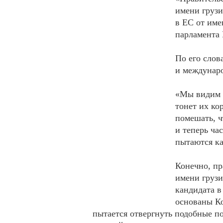
имени грузи
в ЕС от име
парламента
По его слов
и междунаро
«Мы видим п
тонет их ко
помешать, ч
и теперь ча
пытаются ка
Конечно, пр
имени грузи
кандидата в
основаны Ко
пытается отвергнуть подобные по