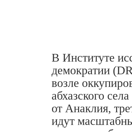
В Институте ис
демократии (DRI
возле оккупиро
абхазского села
от Анаклия, тр
идут масштабн