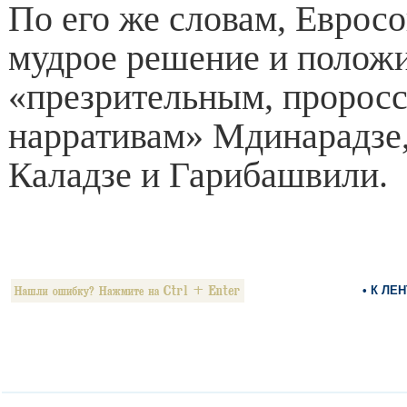
По его же словам, Еврос
мудрое решение и полож
«презрительным, пророс
нарративам» Мдинарадзе,
Каладзе и Гарибашвили.
• К ЛЕ