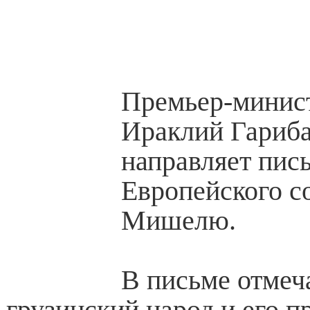
Премьер-минис
Ираклий Гариб
направляет пис
Европейского 
Мишелю.
В письме отмеча
грузинский народ и его п