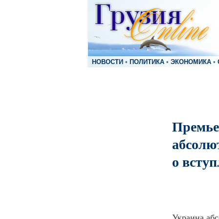
НОВОСТИ
•
ПОЛИТИКА
•
ЭКОНОМИКА
•
Премье
абсолют
о всту
Украина абс