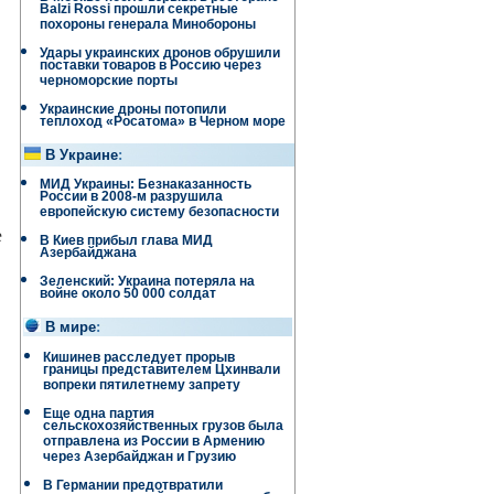
Balzi Rossi прошли секретные
похороны генерала Минобороны
Удары украинских дронов обрушили
поставки товаров в Россию через
черноморские порты
Украинские дроны потопили
теплоход «Росатома» в Черном море
В Украине
:
МИД Украины: Безнаказанность
России в 2008-м разрушила
европейскую систему безопасности
е
В Киев прибыл глава МИД
Азербайджана
Зеленский: Украина потеряла на
войне около 50 000 солдат
В мире
:
Кишинев расследует прорыв
границы представителем Цхинвали
вопреки пятилетнему запрету
Еще одна партия
сельскохозяйственных грузов была
отправлена ​​из России в Армению
через Азербайджан и Грузию
В Германии предотвратили