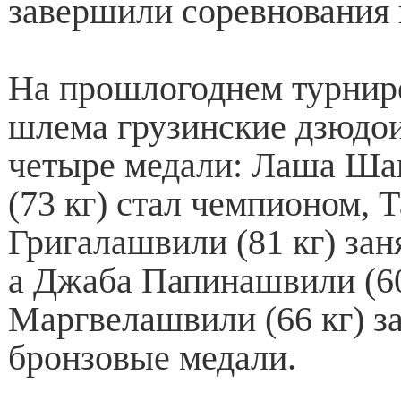
завершили соревнования 
На прошлогоднем турнир
шлема грузинские дзюдои
четыре медали: Лаша Ша
(73 кг) стал чемпионом, Т
Григалашвили (81 кг) зан
а Джаба Папинашвили (60
Маргвелашвили (66 кг) з
бронзовые медали.