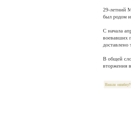
29-летний 
был родом и
С начала ап
воевавших п
доставлено 
В общей сло
вторжения в