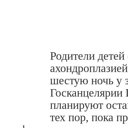
Родители детей 
ахондроплазией
шестую ночь у 
Госканцелярии 
планируют остав
тех пор, пока п