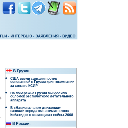
ТЬИ
•
ИНТЕРВЬЮ
•
ЗАЯВЛЕНИЯ
•
ВИДЕО
В Грузии
:
США ввели санкции против
основанной в Грузии криптокомпании
за связи с КСИР
На побережье Грузии выбросило
обломок беспилотного летательного
4
аппарата
В «Национальном движении»
назвали «предательскими» слова
Кобахидзе о зачинщиках войны-2008
о
В России
: