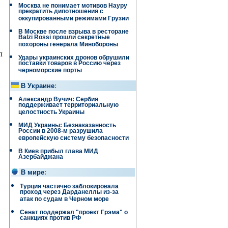
Москва не понимает мотивов Науру
прекратить дипотношения с
оккупированными режимами Грузии
В Москве после взрыва в ресторане
Balzi Rossi прошли секретные
похороны генерала Минобороны
л
Удары украинских дронов обрушили
поставки товаров в Россию через
черноморские порты
В Украине
:
Александр Вучич: Сербия
поддерживает территориальную
целостность Украины
МИД Украины: Безнаказанность
России в 2008-м разрушила
европейскую систему безопасности
В Киев прибыл глава МИД
Азербайджана
В мире
:
Турция частично заблокировала
проход через Дарданеллы из-за
атак по судам в Черном море
Сенат поддержал "проект Грэма" о
санкциях против РФ