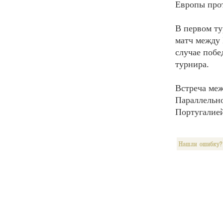
Европы прот
В первом ту
матч между 
случае побе
турнира.
Встреча меж
Параллельн
Португалие