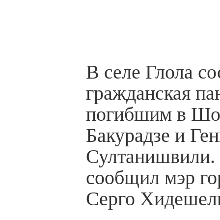
В селе Глола со
гражданская па
погибшим в Шо
Бакурадзе и Ге
Султанишвили. 
сообщил мэр г
Серго Хидешел