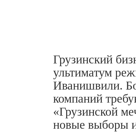
Грузинский биз
ультиматум ре
Иванишвили. Бо
компаний требу
«Грузинской ме
новые выборы и