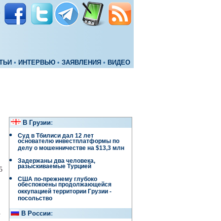
ТЬИ
•
ИНТЕРВЬЮ
•
ЗАЯВЛЕНИЯ
•
ВИДЕО
В Грузии
:
Суд в Тбилиси дал 12 лет
основателю инвестплатформы по
делу о мошенничестве на $13,3 млн
Задержаны два человека,
разыскиваемые Турцией
5
США по-прежнему глубоко
обеспокоены продолжающейся
оккупацией территории Грузии -
посольство
е
В России
: