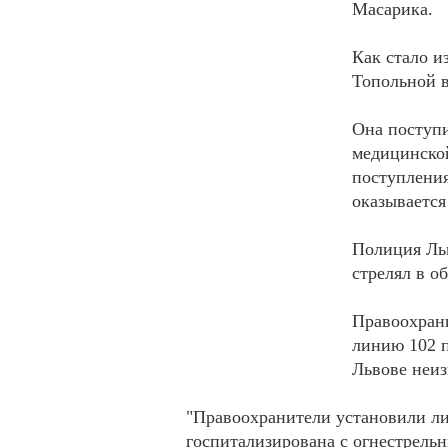
Масарика.
Как стало и
Топольной в
Она поступи
медицинско
поступления
оказывается
Полиция Льв
стрелял в о
Правоохрани
линию 102 п
Львове неиз
"Правоохранители установили ли
госпитализирована с огнестрельн