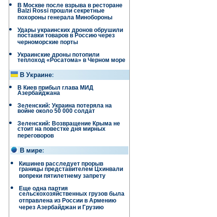
В Москве после взрыва в ресторане
Balzi Rossi прошли секретные
похороны генерала Минобороны
Удары украинских дронов обрушили
поставки товаров в Россию через
черноморские порты
Украинские дроны потопили
теплоход «Росатома» в Черном море
В Украине
:
В Киев прибыл глава МИД
Азербайджана
Зеленский: Украина потеряла на
войне около 50 000 солдат
Зеленский: Возвращение Крыма не
стоит на повестке дня мирных
переговоров
В мире
:
Кишинев расследует прорыв
границы представителем Цхинвали
вопреки пятилетнему запрету
Еще одна партия
сельскохозяйственных грузов была
отправлена ​​из России в Армению
через Азербайджан и Грузию