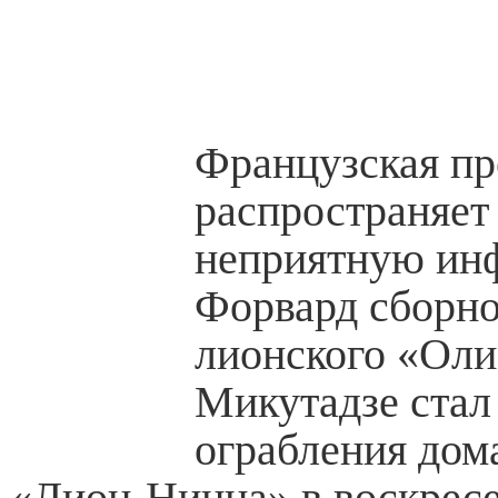
Французская пр
распространяет
неприятную ин
Форвард сборно
лионского «Оли
Микутадзе стал
ограбления дом
«Лион-Ницца» в воскресе