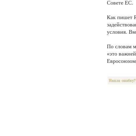
Совете ЕС.
Как пишет R
задействова
условия. Вм
По словам 
«это важне
Евросоюзом