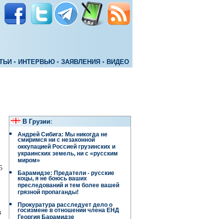
ТЬИ
•
ИНТЕРВЬЮ
•
ЗАЯВЛЕНИЯ
•
ВИДЕО
В Грузии
:
Андрей Сибига: Мы никогда не
смиримся ни с незаконной
оккупацией Россией грузинских и
украинских земель, ни с «русским
миром»
5
Барамидзе: Предатели - русские
коцы, я не боюсь ваших
преследований и тем более вашей
грязной пропаганды!
Прокуратура расследует дело о
в
госизмене в отношении члена ЕНД
Георгия Барамидзе