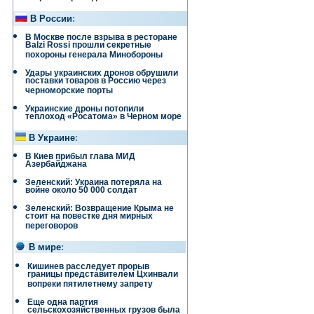
В России
:
В Москве после взрыва в ресторане
Balzi Rossi прошли секретные
похороны генерала Минобороны
Удары украинских дронов обрушили
поставки товаров в Россию через
черноморские порты
Украинские дроны потопили
теплоход «Росатома» в Черном море
В Украине
:
В Киев прибыл глава МИД
Азербайджана
Зеленский: Украина потеряла на
войне около 50 000 солдат
Зеленский: Возвращение Крыма не
стоит на повестке дня мирных
переговоров
В мире
:
Кишинев расследует прорыв
границы представителем Цхинвали
вопреки пятилетнему запрету
Еще одна партия
сельскохозяйственных грузов была