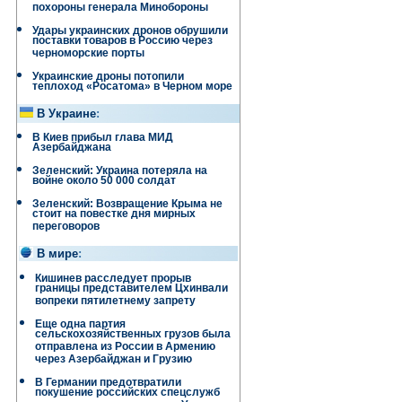
похороны генерала Минобороны
Удары украинских дронов обрушили
поставки товаров в Россию через
черноморские порты
Украинские дроны потопили
теплоход «Росатома» в Черном море
В Украине
:
В Киев прибыл глава МИД
Азербайджана
Зеленский: Украина потеряла на
войне около 50 000 солдат
Зеленский: Возвращение Крыма не
стоит на повестке дня мирных
переговоров
В мире
:
Кишинев расследует прорыв
границы представителем Цхинвали
вопреки пятилетнему запрету
Еще одна партия
сельскохозяйственных грузов была
отправлена ​​из России в Армению
через Азербайджан и Грузию
В Германии предотвратили
покушение российских спецслужб