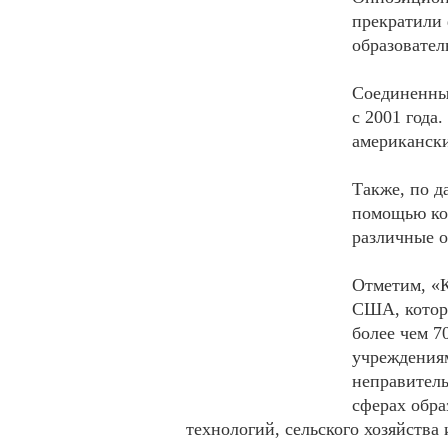
прекратили
образовател
Соединенные
с 2001 года
американски
Также, по д
помощью ко
различные о
Отметим, «К
США, которо
более чем 7
учреждения
неправител
сферах обр
технологий, сельского хозяйства 