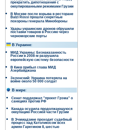
прекратить дипотношения с
оккупированными режимами Грузии
В Москве после взрыва в ресторане
Balzi Rossi прошли секретные
похороны генерала Минобороны
Удары украинских дронов обрушили
поставки товаров в Россию через
черноморские порты
В Украине
:
МИД Украины: Безнаказанность
России в 2008-м разрушила
европейскую систему безопасности
В Киев прибыл глава МИД
Азербайджана
Зеленский: Украина потеряла на
войне около 50 000 солдат
В мире
:
Сенат поддержал "проект Грэма" о
санкциях против РФ
Канада осудила продолжающуюся
оккупацию Россией части Грузии
В Эчмиадзине проходит судебный
процесс над Католикосом всех
армян Гарегином II, шестью