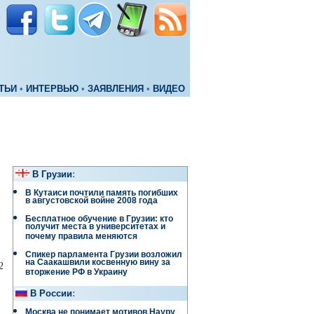
ТЬИ
•
ИНТЕРВЬЮ
•
ЗАЯВЛЕНИЯ
•
ВИДЕО
В Грузии
:
В Кутаиси почтили память погибших
в августовской войне 2008 года
Бесплатное обучение в Грузии: кто
получит места в университетах и
почему правила меняются
Спикер парламента Грузии возложил
на Саакашвили косвенную вину за
2
вторжение РФ в Украину
В России
:
Москва не понимает мотивов Науру