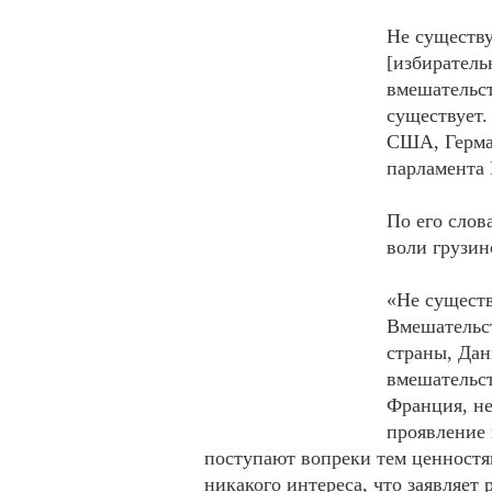
Не существу
[избиратель
вмешательст
существует.
США, Герма
парламента
По его слов
воли грузин
«Не существ
Вмешательст
страны, Дан
вмешательст
Франция, не
проявление 
поступают вопреки тем ценностям
никакого интереса, что заявляет 