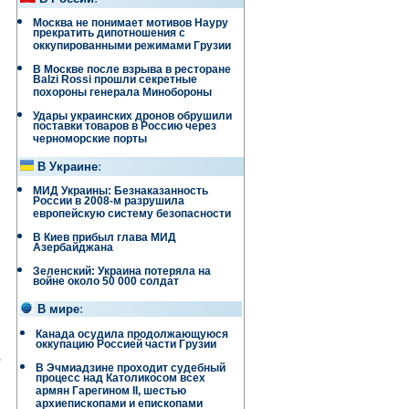
Москва не понимает мотивов Науру
прекратить дипотношения с
оккупированными режимами Грузии
В Москве после взрыва в ресторане
Balzi Rossi прошли секретные
похороны генерала Минобороны
Удары украинских дронов обрушили
поставки товаров в Россию через
черноморские порты
В Украине
:
МИД Украины: Безнаказанность
России в 2008-м разрушила
европейскую систему безопасности
В Киев прибыл глава МИД
Азербайджана
Зеленский: Украина потеряла на
войне около 50 000 солдат
В мире
:
Канада осудила продолжающуюся
оккупацию Россией части Грузии
е
В Эчмиадзине проходит судебный
процесс над Католикосом всех
армян Гарегином II, шестью
архиепископами и епископами