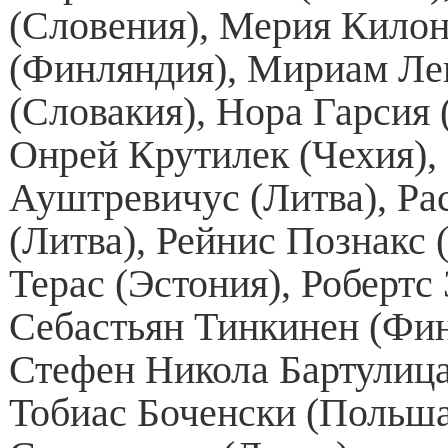
(Словения), Мерия Кило
(Финляндия), Мириам Ле
(Словакия), Нора Гарсия 
Онрей Крутилек (Чехия),
Ауштревичус (Литва), Р
(Литва), Рейнис Познакс 
Терас (Эстония), Робертс 
Себастьян Тинкинен (Фин
Стефен Никола Бартулица
Тобиас Боченски (Польша