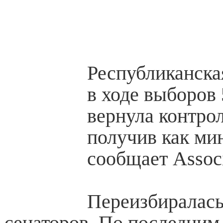
Республиканска
в ходе выборов 
вернула контро
получив как ми
сообщает Associ
Переизбиралась
сенаторов. По последним