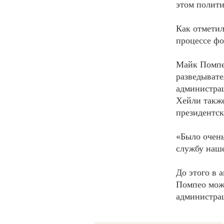
этом полити
Как отметил
процессе ф
Майк Помпе
разведывате
администра
Хейли также
президентск
«Было очень
службу наше
До этого в 
Помпео може
администра