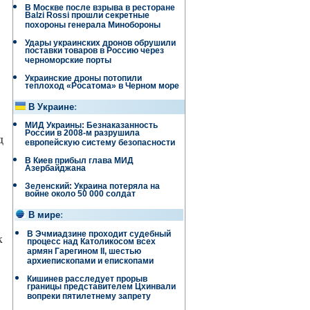
В Москве после взрыва в ресторане
Balzi Rossi прошли секретные
похороны генерала Минобороны
Удары украинских дронов обрушили
поставки товаров в Россию через
черноморские порты
Украинские дроны потопили
теплоход «Росатома» в Черном море
В Украине
:
МИД Украины: Безнаказанность
России в 2008-м разрушила
д
европейскую систему безопасности
В Киев прибыл глава МИД
Азербайджана
Зеленский: Украина потеряла на
войне около 50 000 солдат
В мире
:
В Эчмиадзине проходит судебный
к
процесс над Католикосом всех
армян Гарегином II, шестью
архиепископами и епископами
Кишинев расследует прорыв
границы представителем Цхинвали
вопреки пятилетнему запрету