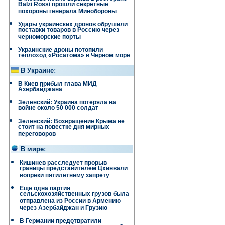
Balzi Rossi прошли секретные
похороны генерала Минобороны
Удары украинских дронов обрушили
поставки товаров в Россию через
черноморские порты
Украинские дроны потопили
теплоход «Росатома» в Черном море
В Украине
:
В Киев прибыл глава МИД
Азербайджана
Зеленский: Украина потеряла на
войне около 50 000 солдат
Зеленский: Возвращение Крыма не
стоит на повестке дня мирных
переговоров
В мире
:
Кишинев расследует прорыв
границы представителем Цхинвали
вопреки пятилетнему запрету
Еще одна партия
сельскохозяйственных грузов была
отправлена ​​из России в Армению
через Азербайджан и Грузию
В Германии предотвратили