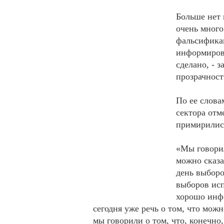
Больше нет 
очень много
фальсифика
информирова
сделано, - 
прозрачност
По ее слова
сектора отм
примирились
«Мы говорил
можно сказа
день выборо
выборов ис
хорошо инфо
сегодня уже речь о том, что мож
мы говорили о том, что, конечно