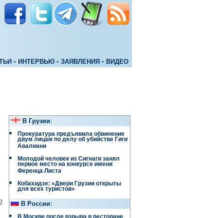
ТЬИ
•
ИНТЕРВЬЮ
•
ЗАЯВЛЕНИЯ
•
ВИДЕО
В Грузии
:
Прокуратура предъявила обвинение
двум лицам по делу об убийстве Гиги
Авалиани
Молодой человек из Сигнаги занял
первое место на конкурсе имени
Ференца Листа
Кобахидзе: «Двери Грузии открыты
для всех туристов»
2
В России
:
В Москве после взрыва в ресторане