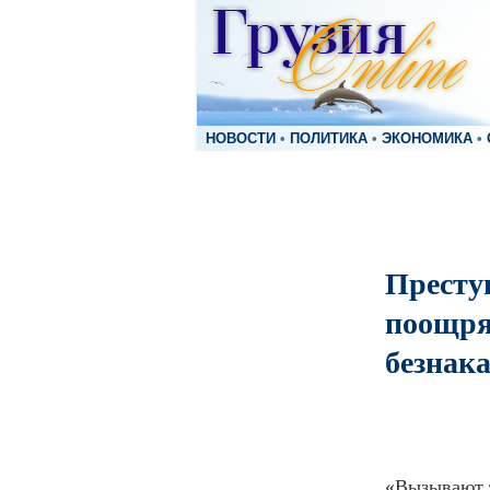
НОВОСТИ
•
ПОЛИТИКА
•
ЭКОНОМИКА
•
Престу
поощря
безнак
«Вызывают т