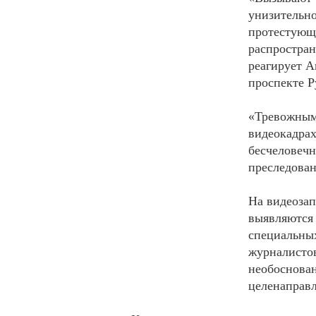
унизительн
протестующи
распростран
реагирует А
проспекте Р
«Тревожным
видеокадра
бесчеловечн
преследова
На видеозап
выявляются
специальных
журналисто
необоснован
целенаправл