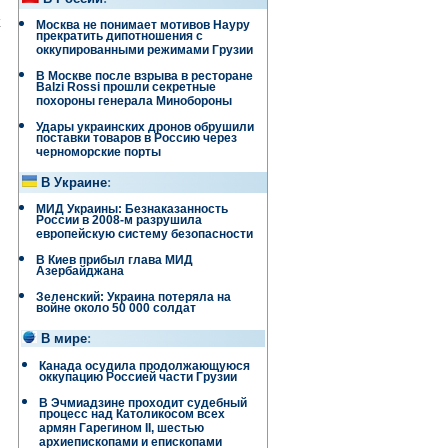
х
Москва не понимает мотивов Науру
прекратить дипотношения с
оккупированными режимами Грузии
В Москве после взрыва в ресторане
Balzi Rossi прошли секретные
похороны генерала Минобороны
Удары украинских дронов обрушили
поставки товаров в Россию через
черноморские порты
В Украине
:
МИД Украины: Безнаказанность
России в 2008-м разрушила
европейскую систему безопасности
В Киев прибыл глава МИД
Азербайджана
Зеленский: Украина потеряла на
войне около 50 000 солдат
В мире
:
Канада осудила продолжающуюся
оккупацию Россией части Грузии
В Эчмиадзине проходит судебный
процесс над Католикосом всех
армян Гарегином II, шестью
архиепископами и епископами