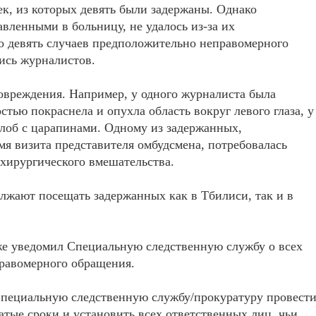
ек, из которых девять были задержаны. Однако
авленными в больницу, не удалось из-за их
 девять случаев предположительно неправомерного
ись журналистов.
вреждения. Например, у одного журналиста была
остью покраснела и опухла область вокруг левого глаза, у
 лоб с царапинами. Одному из задержанных,
мя визита представителя омбудсмена, потребовалась
 хирургического вмешательства.
лжают посещать задержанных как в Тбилиси, так и в
же уведомил Специальную следственную службу о всех
равомерного обращения.
пециальную следственную службу/прокуратуру провест
тые сроки и установить всех ответственных лиц, чьи