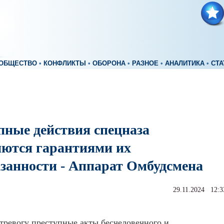
ОБЩЕСТВО
•
КОНФЛИКТЫ
•
ОБОРОНА
•
РАЗНОЕ
•
АНАЛИТИКА
•
СТА
пные действия спецназа
ются гарантиями их
азанности - Аппарат Омбудсмена
29.11.2024 12:3
ревогу преступные акты бесчеловечного и