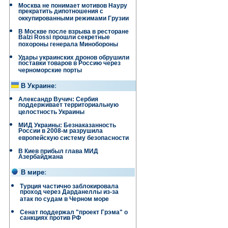
Москва не понимает мотивов Науру
прекратить дипотношения с
оккупированными режимами Грузии
В Москве после взрыва в ресторане
Balzi Rossi прошли секретные
похороны генерала Минобороны
Удары украинских дронов обрушили
поставки товаров в Россию через
черноморские порты
В Украине
:
Александр Вучич: Сербия
поддерживает территориальную
целостность Украины
МИД Украины: Безнаказанность
России в 2008-м разрушила
европейскую систему безопасности
В Киев прибыл глава МИД
Азербайджана
В мире
:
Турция частично заблокировала
проход через Дарданеллы из-за
атак по судам в Черном море
Сенат поддержал "проект Грэма" о
санкциях против РФ