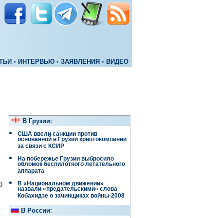
ТЬИ
•
ИНТЕРВЬЮ
•
ЗАЯВЛЕНИЯ
•
ВИДЕО
В Грузии
:
США ввели санкции против
основанной в Грузии криптокомпании
за связи с КСИР
На побережье Грузии выбросило
обломок беспилотного летательного
аппарата
В «Национальном движении»
0
назвали «предательскими» слова
Кобахидзе о зачинщиках войны-2008
В России
: