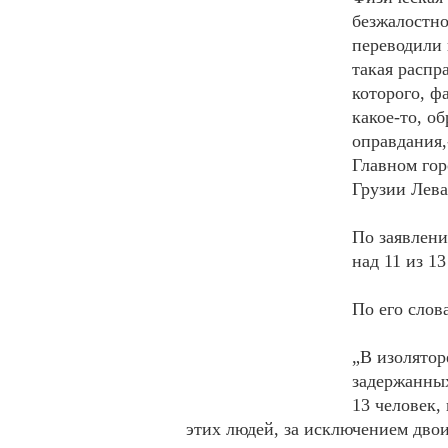
безжалостно
переводили 
такая распра
которого, ф
какое-то, о
оправдания,
Главном го
Грузии Лев
По заявлени
над 11 из 1
По его слов
„В изолятор
задержанных
13 человек,
этих людей, за исключением двои